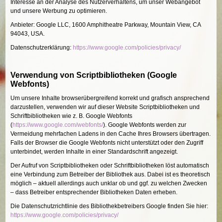
Interesse an der Analyse des Nutzerverhaltens, um unser Webangebot
und unsere Werbung zu optimieren.
Anbieter: Google LLC, 1600 Amphitheatre Parkway, Mountain View, CA
94043, USA.
Datenschutzerklärung:
https://www.google.com/policies/privacy/
Verwendung von Scriptbibliotheken (Google
Webfonts)
Um unsere Inhalte browserübergreifend korrekt und grafisch ansprechend
darzustellen, verwenden wir auf dieser Website Scriptbibliotheken und
Schriftbibliotheken wie z. B. Google Webfonts
(
https://www.google.com/webfonts/
). Google Webfonts werden zur
Vermeidung mehrfachen Ladens in den Cache Ihres Browsers übertragen.
Falls der Browser die Google Webfonts nicht unterstützt oder den Zugriff
unterbindet, werden Inhalte in einer Standardschrift angezeigt.
Der Aufruf von Scriptbibliotheken oder Schriftbibliotheken löst automatisch
eine Verbindung zum Betreiber der Bibliothek aus. Dabei ist es theoretisch
möglich – aktuell allerdings auch unklar ob und ggf. zu welchen Zwecken
– dass Betreiber entsprechender Bibliotheken Daten erheben.
Die Datenschutzrichtlinie des Bibliothekbetreibers Google finden Sie hier:
https://www.google.com/policies/privacy/