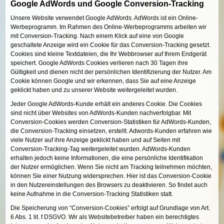
Google AdWords und Google Conversion-Tracking
Unsere Website verwendet Google AdWords. AdWords ist ein Online-
Werbeprogramm. Im Rahmen des Online-Werbeprogramms arbeiten wir
mit Conversion-Tracking. Nach einem Klick auf eine von Google
geschaltete Anzeige wird ein Cookie für das Conversion-Tracking gesetzt.
Cookies sind kleine Textdateien, die Ihr Webbrowser auf Ihrem Endgerät
speichert. Google AdWords Cookies verlieren nach 30 Tagen ihre
Gültigkeit und dienen nicht der persönlichen Identifizierung der Nutzer. Am
Cookie können Google und wir erkennen, dass Sie auf eine Anzeige
geklickt haben und zu unserer Website weitergeleitet wurden.
Jeder Google AdWords-Kunde erhält ein anderes Cookie. Die Cookies
sind nicht über Websites von AdWords-Kunden nachverfolgbar. Mit
Conversion-Cookies werden Conversion-Statistiken für AdWords-Kunden,
die Conversion-Tracking einsetzen, erstellt. Adwords-Kunden erfahren wie
viele Nutzer auf ihre Anzeige geklickt haben und auf Seiten mit
Conversion-Tracking-Tag weitergeleitet wurden. AdWords-Kunden
erhalten jedoch keine Informationen, die eine persönliche Identifikation
der Nutzer ermöglichen. Wenn Sie nicht am Tracking teilnehmen möchten,
können Sie einer Nutzung widersprechen. Hier ist das Conversion-Cookie
in den Nutzereinstellungen des Browsers zu deaktivieren. So findet auch
keine Aufnahme in die Conversion-Tracking Statistiken statt.
Die Speicherung von “Conversion-Cookies” erfolgt auf Grundlage von Art.
6 Abs. 1 lit. f DSGVO. Wir als Websitebetreiber haben ein berechtigtes