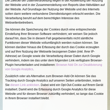
Die Zwecke der Datenverarbeitung liegen in der Auswertung der Nutzung
der Website und in der Zusammenstellung von Reports über Aktivitäten auf
der Website. Auf Grundlage der Nutzung der Website und des Internets
sollen dann weitere verbundene Dienstleistungen erbracht werden. Die
Verarbeitung beruht auf dem berechtigten Interesse des
Webseitenbetreibers.
Sie können die Speicherung der Cookies durch eine entsprechende
Einstellung Ihrer Browser-Software verhindern; wir weisen Sie jedoch
darauf hin, dass Sie in diesem Fall gegebenenfalls nicht sämtliche
Funktionen dieser Website vollumfänglich werden nutzen können. Sie
können darüber hinaus die Erfassung der durch das Cookie erzeugten
und auf Ihre Nutzung der Webseite bezogenen Daten (inkl. Ihrer IP-
Adresse) an Google sowie die Verarbeitung dieser Daten durch Google
verhindern, indem sie das unter dem folgenden Link verfügbare Browser-
Plugin herunterladen und installieren:
Browser Add On zur Deaktivierung
von Google Analytics
.
Zusätzlich oder als Alternative zum Browser-Add-On können Sie das
Tracking durch Google Analytics auf unseren Seiten unterbinden, indem
Sie
diesen Link anklicken
. Dabei wird ein Opt-Out-Cookie auf Ihrem Gerät
installiert. Damit wird die Erfassung durch Google Analytics für diese
Website und für diesen Browser zukünftig verhindert, so lange das Cookie
in Ihrem Browser installiert bleibt.